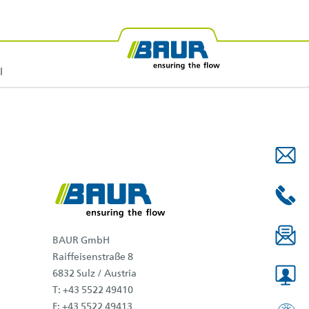
es
BAUR África
Ensayo de aceites aislantes
BAUR Oceanía
l
BAUR GmbH
Raiffeisenstraße 8
6832 Sulz / Austria
T: +43 5522 49410
F: +43 5522 49413