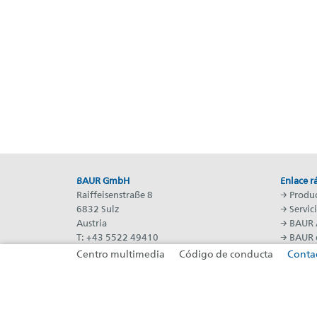
BAUR GmbH
Enlace r
Raiffeisenstraße 8
→
Produ
6832 Sulz
→
Servic
Austria
→ BAUR
T: +43 5522 49410
→
BAUR 
F: +43 5522 49413
→
Prensa
Centro multimedia
Código de conducta
Conta
E:
headoffice@baur.eu
(se abre en una nueva pestaña)
(se abre en una nueva pestaña)
(se abre en una nueva pes
(se abre en una nueva pestaña)