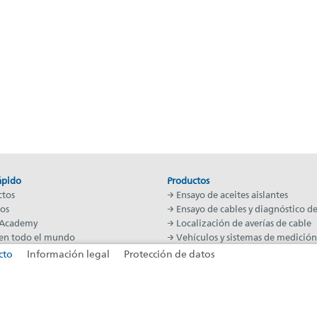
ápido
Productos
ctos
→ Ensayo de aceites aislantes
ios
→ Ensayo de cables y diagnóstico de
 Academy
→ Localización de averías de cable
en todo el mundo
→ Vehículos y sistemas de medición
cables
cto
Información legal
Protección de datos
taña)