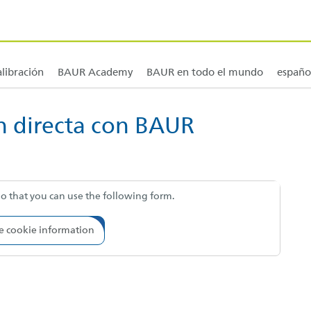
 y diagnóstico de cables
ión y cursos
BAUR América del Norte y América Central
Vehículos y sistemas de medición de cabl
BAUR Sudamérica
alibración
BAUR Academy
BAUR en todo el mundo
españo
gador... [AK + 3]
n directa con BAUR
so that you can use the following form.
 cookie information