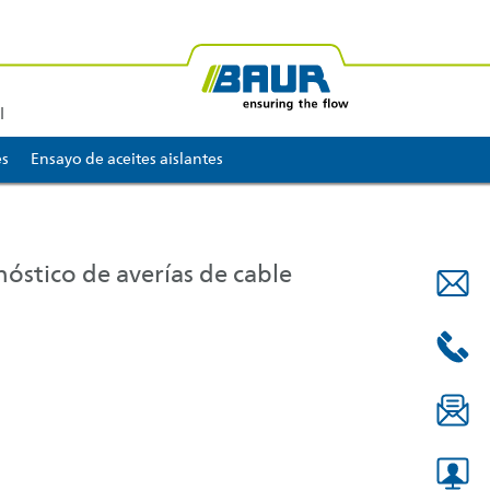
BAUR África
BAUR Oceanía
l
es
Ensayo de aceites aislantes
óstico de averías de cable