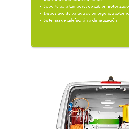
Soporte para tambores de cables motorizado
Dispositivo de parada de emergencia extern
Sistemas de calefacción o climatización