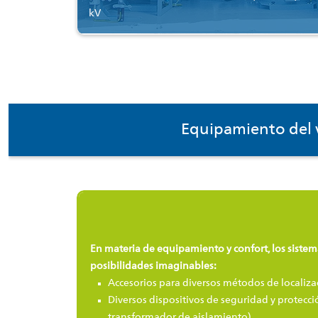
kV
Equipamiento del v
En materia de equipamiento y confort, los sistem
posibilidades imaginables:
Accesorios para diversos métodos de localiza
Diversos dispositivos de seguridad y protecc
transformador de aislamiento)