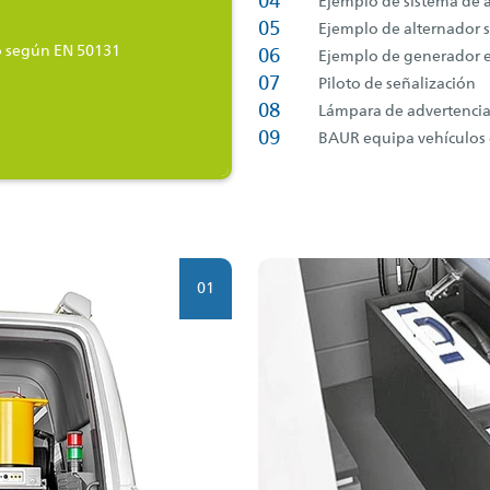
04
Ejemplo de sistema de 
05
Ejemplo de alternador s
o según EN 50131
06
Ejemplo de generador e
07
Piloto de señalización
08
Lámpara de advertenci
09
BAUR equipa vehículos 
01