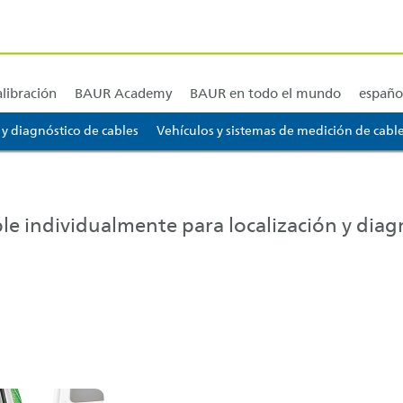
ión y cursos
BAUR América del Norte y América Central
BAUR Sudamérica
alibración
BAUR Academy
BAUR en todo el mundo
españo
 y diagnóstico de cables
Vehículos y sistemas de medición de cabl
gador... [AK + 3]
e individualmente para localización y diagn