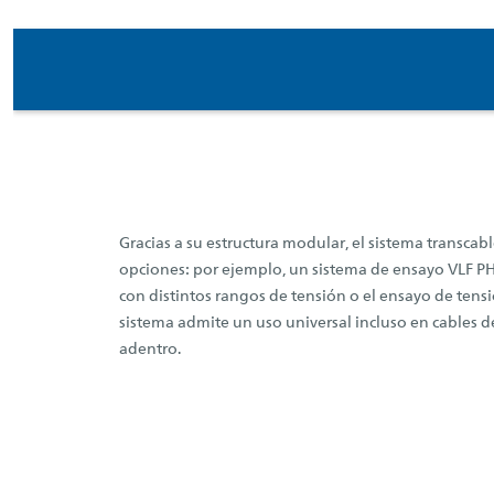
Gracias a su estructura modular, el sistema transca
opciones: por ejemplo, un sistema de ensayo VLF P
con distintos rangos de tensión o el ensayo de tensi
sistema admite un uso universal incluso en cables de
adentro.