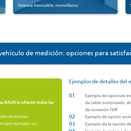
Sistema transcable, monofásico
ehículo de medición: opciones para satisfa
Ejemplos de detalles del
01
Ejemplo de opciones en 
as BAUR le ofrecen todas las
de cable motorizado, di
de conexión TDR
02
ción de averías
Ejemplo de opción arcó
ión (por ejemplo, un
03
Ejemplo de la opción de