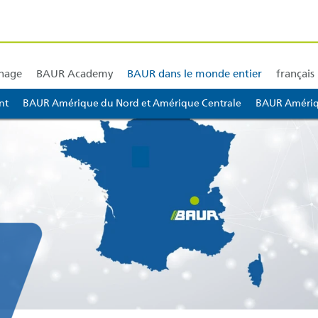
et diagnostic de câble
Training et formation
Laboratoires mobiles et systèmes
Essai d’
nnage
BAUR Academy
BAUR dans le monde entier
français
nt
BAUR Amérique du Nord et Amérique Centrale
BAUR Amériq