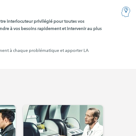
otre interlocuteur privilégié pour toutes vos
ndre à vos besoins rapidement et intervenir au plus
cement à chaque problématique et apporter LA
(s'ouvre dans un nouvel onglet)
(s'ouvre dans un