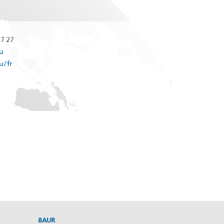
27 27
u
u/fr
BAUR