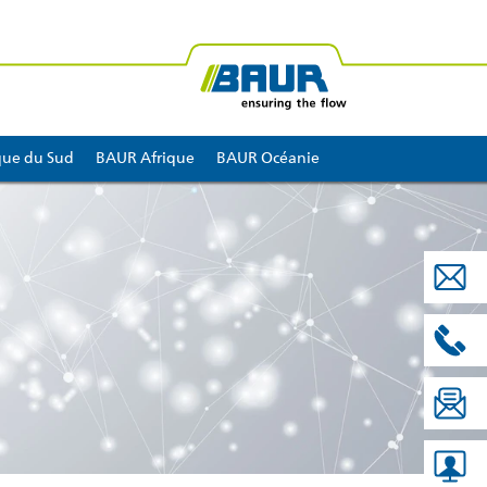
huile diélectrique
ue du Sud
BAUR Afrique
BAUR Océanie