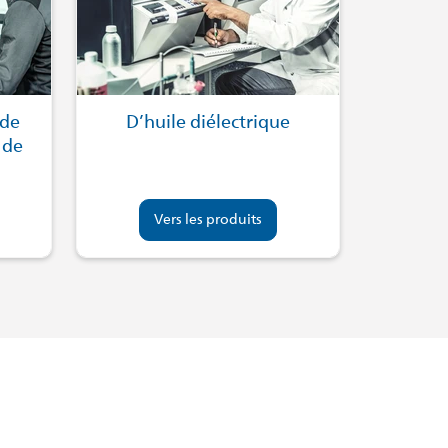
 de
D’huile diélectrique
 de
Vers les produits