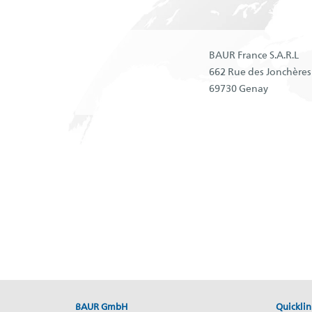
BAUR France S.A.R.L
662 Rue des Jonchères
69730 Genay
BAUR GmbH
Quicklin