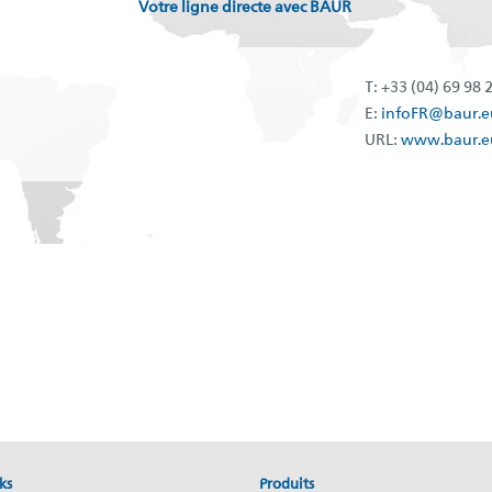
Votre ligne directe avec BAUR
T: +33 (04) 69 98 
E:
infoFR@baur.e
URL:
www.baur.e
ks
Produits