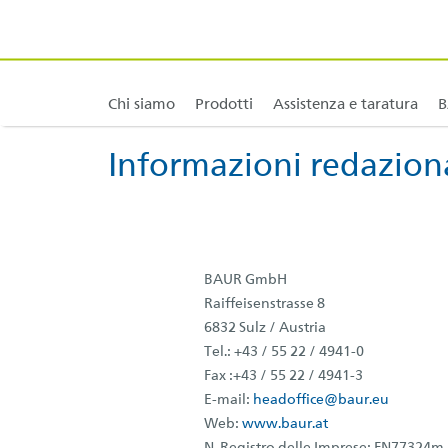
Localizzazione dei guasti nei cavi
BAUR Europa
Assistenza tecnica
BAUR Asia
Taratura e calibrazione
BAUR Medio Oriente
Prova e diagnost
Tra
Chi siamo
Prodotti
Assistenza e taratura
B
Vai al contenuto [AK + 0]
Vai al menu principale [AK + 1]
Vai al menu dei widget a destra [AK + 2]
Vai al menu a piè di pagina (agganciato al browser)... [AK + 3]
Vai al contenuto del piè di pagina [AK + 4]
Informazioni redaziona
BAUR GmbH
Raiffeisenstrasse 8
6832 Sulz / Austria
Tel.: +43 / 55 22 / 4941-0
Fax :+43 / 55 22 / 4941-3
E-mail:
headoffice@baur.eu
Web:
www.baur.at