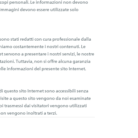
scopi personali. Le informazioni non devono
 immagini devono essere utilizzate solo
 sono stati redatti con cura professionale dalla
amo costantemente i nostri contenuti. Le
 servono a presentare i nostri servizi, le nostre
stazioni. Tuttavia, non si offre alcuna garanzia
lle informazioni del presente sito Internet.
i questo sito Internet sono accessibili senza
e visite a questo sito vengono da noi esaminate
 noi trasmessi dai visitatori vengono utilizzati
n vengono inoltrati a terzi.
core\structs\SocialSharingServiceSettings]:formaly_twitter#)
g