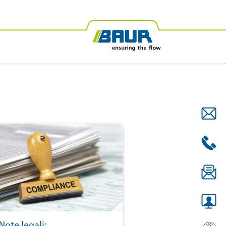
R Africa
Prova degli oli isolanti
BAUR Oceania
Note legali: