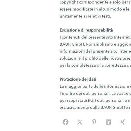
copyright corrispondente e solo per 
essere modificate in alcun modo e le
unitamente ai relativi testi.
Esclusione di responsabilità
I contenuti del presente sito Internet
BAUR GmbH. Noi ampliamo e aggiorni
informazioni del presente sito Internet
soluzioni e il profilo delle nostre pre
per la completezza o la correttezza de
Protezione dei dati
La maggior parte delle informazioni d
l’inoltro dei dati personali. Le vostr
per scopi statistici. I dati personali a
esclusivamente dalla BAUR GmbH e no
Facebook
X (#[creator\plugin\share\
Pinterest
LinkedIn
Xin