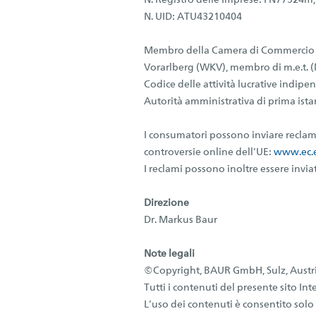
N. Registro delle Imprese: FN77324m,
N. UID: ATU43210404
Membro della Camera di Commercio 
Vorarlberg (WKV), membro di m.e.t. 
Codice delle attività lucrative indipe
Autorità amministrativa di prima istan
I consumatori possono inviare reclami
controversie online dell’UE:
www.ec.
I reclami possono inoltre essere inviat
Direzione
Dr. Markus Baur
Note legali
©Copyright, BAUR GmbH, Sulz, Austr
Tutti i contenuti del presente sito I
L’uso dei contenuti è consentito sol