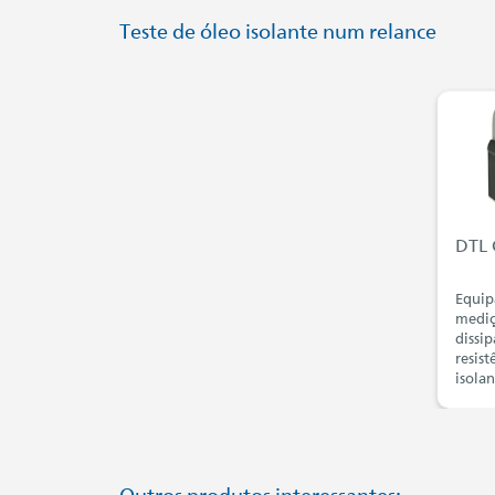
Teste de óleo isolante num relance
DTL 
Equip
mediç
dissip
resist
isolan