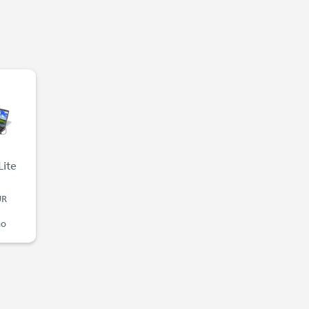
Lite
UR
ão