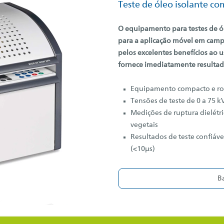
Teste de óleo isolante c
O equipamento para testes de ó
para a aplicação móvel em camp
pelos excelentes benefícios ao 
fornece imediatamente resultado
Equipamento compacto e ro
Tensões de teste de 0 a 75 
Medições de ruptura dielétric
vegetais
Resultados de teste confiáv
(<10μs)
B