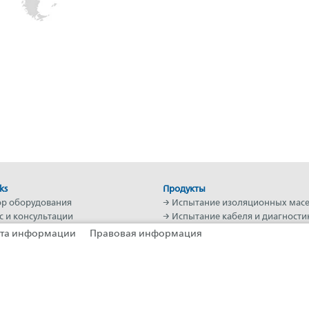
ks
Продукты
р оборудования
→
Испытание изоляционных мас
с и консультации
→
Испытание кабеля и диагности
Academy
кабеля
та информации
Правовая информация
в мире
→
Определение места поврежде
а
кабеля
→ Мобильные электротехническ
лаборатории и системы