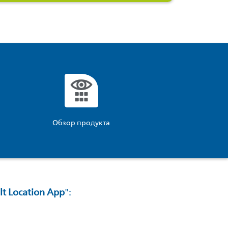
Обзор продукта
t Location App
":
ucts\SocialSharingServiceSettings]:formaly_twitter#)