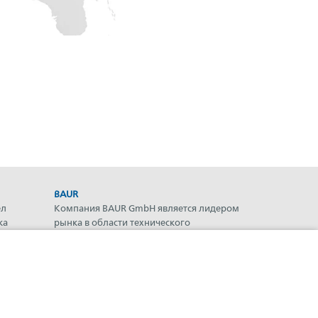
BAUR
ел
Компания BAUR GmbH является лидером
ка
рынка в области технического
обслуживания
ния
энергораспределительных систем и их
компонентов.
ие
Информационная рассылка