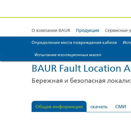
BAUR Европа
Техническая поддержка
BAUR Азия
Калибровка и юсти
BAUR Ближний Вос
О компании BAUR
Продукция
Сервисные у
Определение места повреждения кабеля
Исп
Испытание изоляционных масел
Перейти к содержимому [AK + 0]
Переход к меню значков [AK + 1]
Перейти к меню виджетов справа [AK + 2]
Перейти к нижнему колонтитулу меню (прикрепленному к браузер
Перейти к содержимому нижнего колонтитула [AK + 4]
BAUR Fault Location 
Бережная и безопасная локали
Общая информация
скачать
СМИ