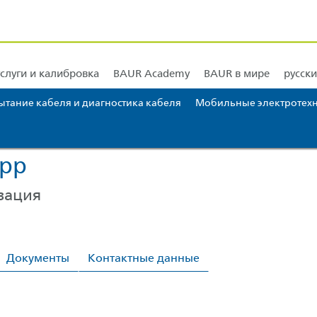
ровка
ток
BAUR Северная и Центральная Америка
Обучение и подготовка
BAUR Южная 
слуги и калибровка
BAUR Academy
BAUR в мире
русск
ытание кабеля и диагностика кабеля
Мобильные электротехн
у... [AK + 3]
App
зация
Документы
Контактные данные