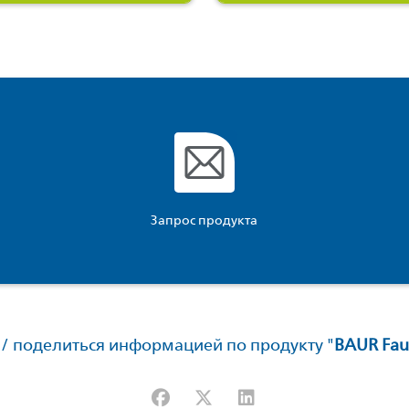
Запрос продукта
/ поделиться информацией по продукту "
BAUR Faul
Facebook
X (#[creator\plugin\share\core\str
LinkedIn