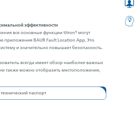
симальной эффективности
ния все основные функции titron® могут
 приложения BAUR Fault Location App. Это
систему и значительно повышает безопасность.
ователь всегда имеет обзор наиболее важных
ии также можно отобразить местоположение,
 технический паспорт