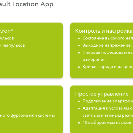
ult Location App
tron®
Контроль и настройк
ульсов
Состояние высокого на
и импульсов
Выходное напряжение,
Пиковая последователь
измерения
Кривая заряда и разряд
Простое управление
Подключение смартфона
Адаптация к условиям 
ного фургона или системы
светлым и темным реж
19 выбираемых языков