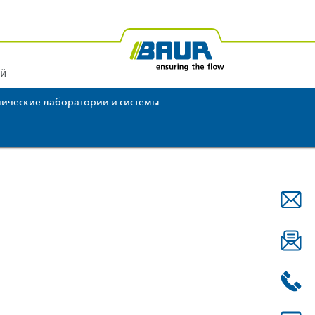
Америка
BAUR Африка
BAUR Океания
ий
ические лаборатории и системы