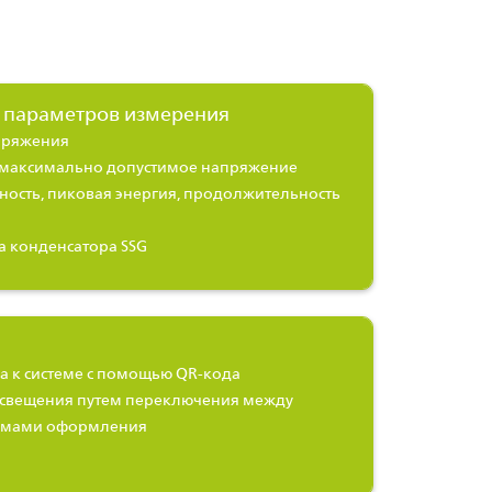
а параметров измерения
пряжения
 максимально допустимое напряжение
ность, пиковая энергия, продолжительность
а конденсатора SSG
 к системе с помощью QR-кода
освещения путем переключения между
имами оформления