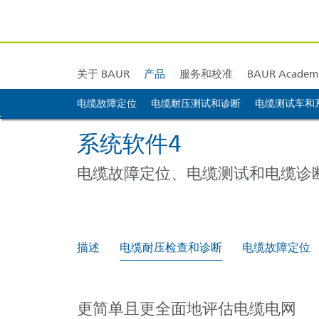
BAUR 欧洲
技术支持
校准和调整
BAUR 亚洲
训练 & 培训
BAUR 中東
BAUR 
关于 BAUR
产品
服务和校准
BAUR Academ
电缆故障定位
BAUR 德国
电缆耐压测试和诊断
电缆测试车和
跳转到内容 [AK + 0]
跳转到图标菜单 [AK + 1]
跳转到右侧的小部件菜单 [AK + 2]
跳转到页脚菜单底部（停靠到浏览器... [AK + 3]
跳转到页脚内容 [AK + 4]
BAUR 英国
系统软件4
电缆故障定位、电缆测试和电缆诊
描述
电缆耐压检查和诊断
电缆故障定位
更简单且更全面地评估电缆电网