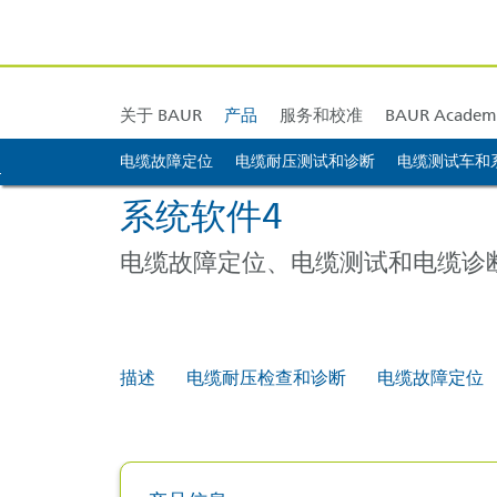
BAUR 欧洲
技术支持
校准和调整
BAUR 亚洲
训练 & 培训
BAUR 中東
BAUR 
关于 BAUR
产品
服务和校准
BAUR Academ
电缆故障定位
BAUR 德国
电缆耐压测试和诊断
电缆测试车和
跳转到内容 [AK + 0]
跳转到图标菜单 [AK + 1]
跳转到右侧的小部件菜单 [AK + 2]
跳转到页脚菜单底部（停靠到浏览器... [AK + 3]
跳转到页脚内容 [AK + 4]
系统软件4
BAUR 英国
电缆故障定位、电缆测试和电缆诊
描述
电缆耐压检查和诊断
电缆故障定位