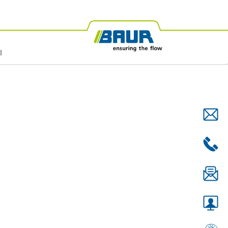
es
BAUR África
Ensayo de aceites aislantes
BAUR Oceanía
l