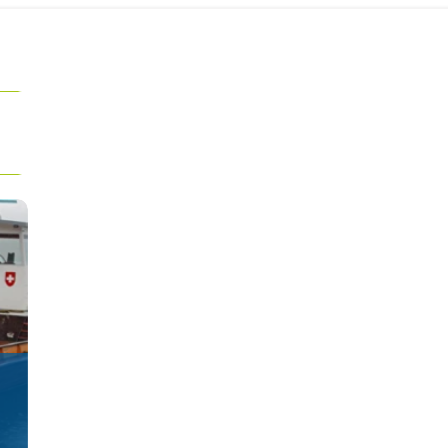
Client :
La société Gasezer SA, basée à Hinwil en
Suisse, est spécialisée dans la technique et les
prestations de mesure dans le domaine de la
recherche des défauts, du contrôle et de
l‘évaluation de l‘état d‘installations câblées.
L‘entreprise, qui est depuis 1991 une société
anonyme, peut se targuer de plus d‘un demi-
siècle d‘expérience : c‘est en 1961 que
l‘ingénieur électricien Hans Gasenzer a fondé