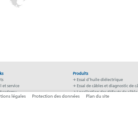
ks
Produits
ts
→ Essai d’huile diélectrique
l et service
→ Essai de câbles et diagnostic de c
 Academy
→ Localisation des défauts de câble
ions légales
Protection des données
Plan du site
dans le monde entier
→ Laboratoires mobiles et systèmes
nglet)