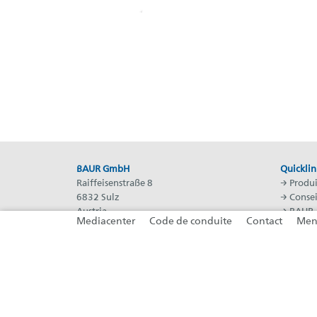
BAUR GmbH
Quicklin
Raiffeisenstraße 8
→ Produi
6832 Sulz
→
Consei
Austria
→ BAUR
Mediacenter
Code de conduite
Contact
Ment
T: +43 5522 49410
→
BAUR 
F: +43 5522 49413
→
Presse
E:
headoffice@baur.eu
(s'ouvre dans un nouvel onglet)
(s'ouvre dans un nouvel onglet)
(s'ouvre dans un nouvel o
(s'ouvre dans un nouvel onglet)