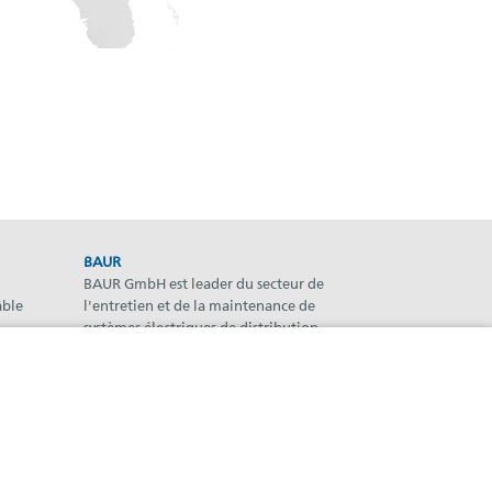
BAUR
BAUR GmbH est leader du secteur de
âble
l'entretien et de la maintenance de
systèmes électriques de distribution
d'énergie et de leurs composants.
Newsletter