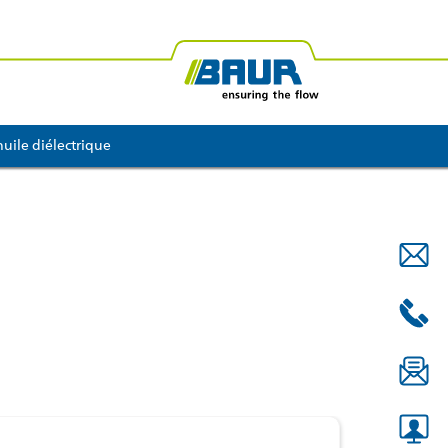
ue du Sud
BAUR Afrique
BAUR Océanie
huile diélectrique