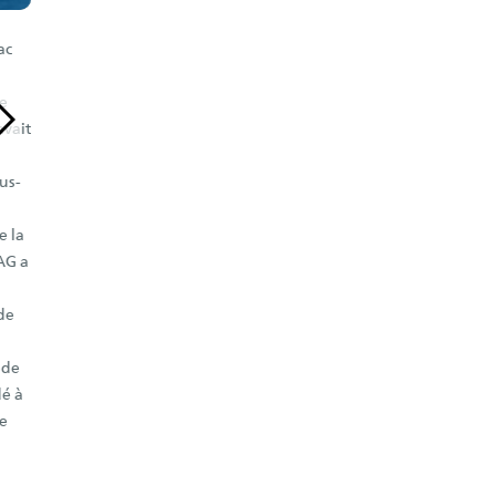
une société personnelle pour les mesures de
ac
câbles et la vente d‘appareils de mesure
spéciaux. Depuis ses débuts, la société
ge
Gazenger a entretenu des contacts étroits avec
avait
BAUR et est aujourd‘hui partenaire
commercial exclusif pour la Suisse.
us-
e la
AG a
de
 de
dé à
de