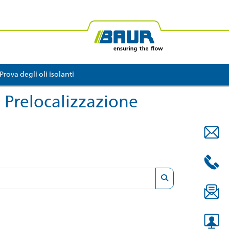
R Africa
BAUR Oceania
Prova degli oli isolanti
2 Prelocalizzazione