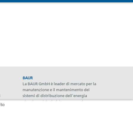
BAUR
La BAUR GmbH è leader di mercato per la
manutenzione e il mantenimento dei
i
sistemi di distribuzione dell’energia
erca
elettrica e dei relativi componenti.
ito
Newsletter