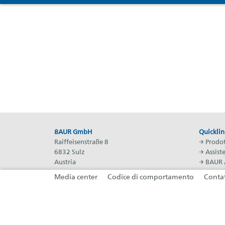
BAUR GmbH
Quicklin
Raiffeisenstraße 8
→
Prodot
6832 Sulz
→
Assist
Austria
→
BAUR 
T: +43 5522 49410
→
BAUR 
Media center
Codice di comportamento
Conta
F: +43 5522 49413
→
Lavora
E:
headoffice@baur.eu
(si apre in una nuova scheda)
(si apre in una nuova scheda)
(si apre in una nuova sche
(si apre in una nuova scheda)