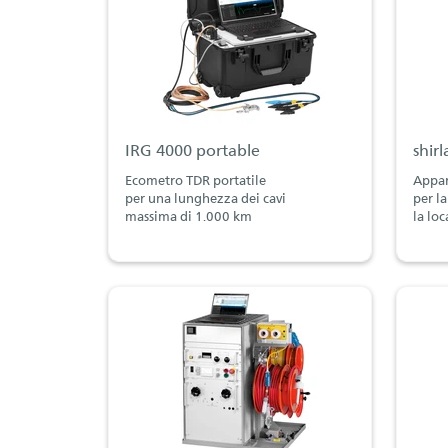
IRG 4000 portable
shirl
Ecometro TDR portatile
Appar
per una lunghezza dei cavi
per l
massima di 1.000 km
la lo