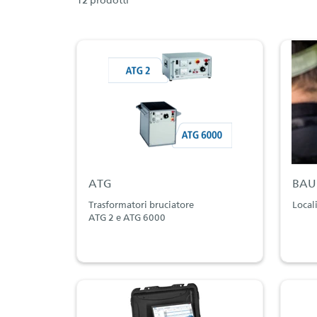
12 prodotti
ATG
BAUR
Trasformatori bruciatore
Local
ATG 2 e ATG 6000