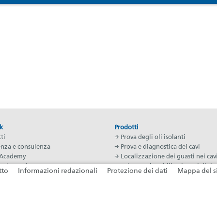
k
Prodotti
ti
→ Prova degli oli isolanti
enza e consulenza
→ Prova e diagnostica dei cavi
Academy
→ Localizzazione dei guasti nei cav
nel mondo
→ Laboratori mobili e sistemi di ric
tto
Informazioni redazionali
Protezione dei dati
Mappa del s
 con noi
guasti sui cavi
da)