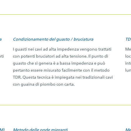
a
Condizionamento del guasto / bruciatura
TD
I guasti nei cavi ad alta impedenza vengono trattati
Met
ti
con potenti bruciatori ad alta tensione. Il punto di
loc
guasto che si genera è a bassa impedenza e può
int
pertanto essere misurato facilmente con il metodo
lu
TDR. Questa tecnica è impiegata nei tradizionali cavi
con guaina di piombo con carta.
IM)
Metodo delle onde migranti
Me