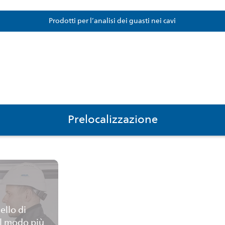
Prodotti per l’analisi dei guasti nei cavi
Prelocalizzazione
ello di
el modo più