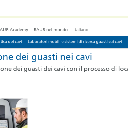
ining e corsi di formazione
BAUR America del Nord e centrale
BAUR America del Sud
BAU
AUR Academy
BAUR nel mondo
italiano
ica dei cavi
Laboratori mobili e sistemi di ricerca guasti sui cavi
one dei guasti nei cavi
one dei guasti dei cavi con il processo di lo