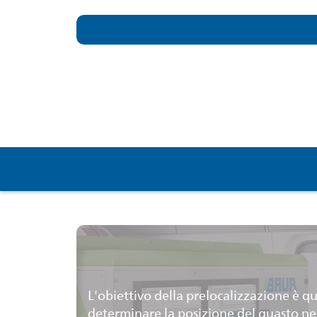
Prelocalizzazione
L'obiettivo della prelocalizzazione è qu
determinare la posizione del guasto n