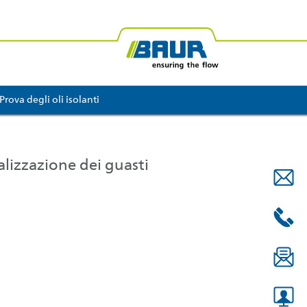
R Africa
BAUR Oceania
Prova degli oli isolanti
calizzazione dei guasti