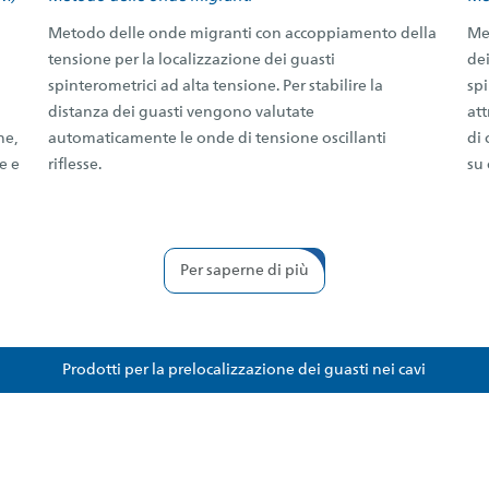
Metodo delle onde migranti con accoppiamento della
Met
tensione per la localizzazione dei guasti
dei
spinterometrici ad alta tensione. Per stabilire la
spi
distanza dei guasti vengono valutate
at
ne,
automaticamente le onde di tensione oscillanti
di 
e e
riflesse.
su 
Per saperne di più
Prodotti per la prelocalizzazione dei guasti nei cavi