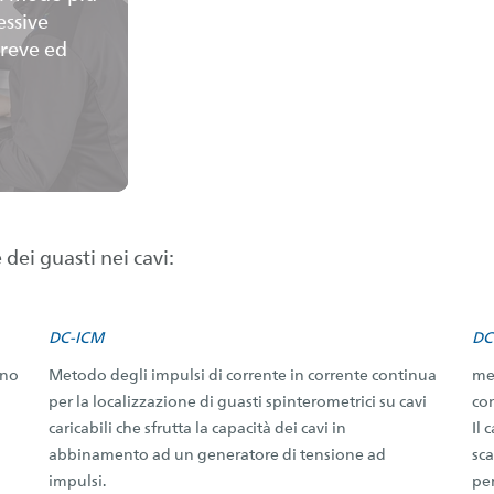
essive
breve ed
 dei guasti nei cavi:
DC-ICM
DC
ono
Metodo degli impulsi di corrente in corrente continua
me
per la localizzazione di guasti spinterometrici su cavi
con
caricabili che sfrutta la capacità dei cavi in
Il 
abbinamento ad un generatore di tensione ad
sca
impulsi.
pe