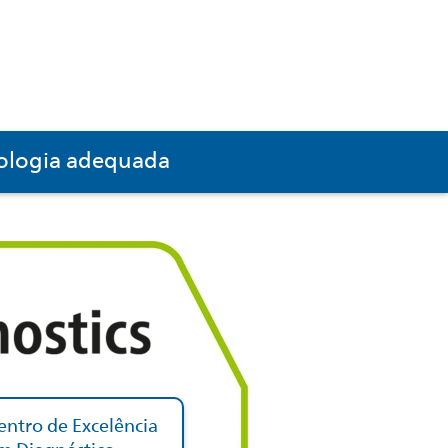
nologia adequada
entro de Excelência