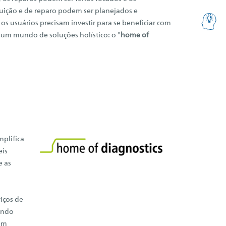
uição e de reparo podem ser planejados e
s usuários precisam investir para se beneficiar com
 um mundo de soluções holístico: o "
home of
mplifica
eis
e as
iços de
dando
am