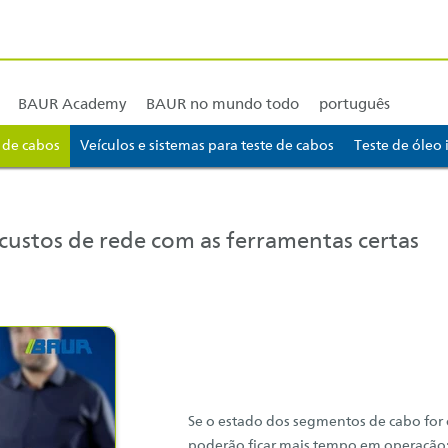
nto & instrução
BAUR América do Norte e América Central
BAUR América do Su
BAUR Academy
BAUR no mundo todo
português
 de cabos
Veículos e sistemas para teste de cabos
Teste de óleo 
or... [AK + 3]
 custos de rede com as ferramentas certas
(opens in new Tab)
Se o estado dos segmentos de cabo fo
poderão ficar mais tempo em operação; 