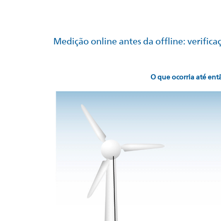
liona VDS-C
Medição online antes da offline: verifica
O que ocorria até ent