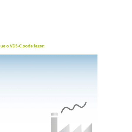
ue o VDS-C pode fazer: