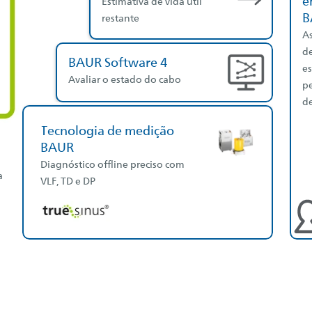
e
Estimativa de vida útil
B
restante
As
d
BAUR Software 4
es
Avaliar o estado do cabo
p
de
Tecnologia de medição
BAUR
Diagnóstico offline preciso com
a
VLF, TD e DP