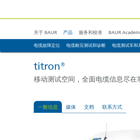
BAUR 欧洲
技术支持
校准和调整
BAUR 亚洲
训练 & 培训
BAUR 中東
BAUR 
关于 BAUR
产品
服务和校准
BAUR Academ
电缆故障定位
BAUR 德国
电缆耐压测试和诊断
电缆测试车和
跳转到内容 [AK + 0]
跳转到图标菜单 [AK + 1]
跳转到右侧的小部件菜单 [AK + 2]
跳转到页脚菜单底部（停靠到浏览器... [AK + 3]
跳转到页脚内容 [AK + 4]
BAUR 英国
titron®
移动测试空间，全面电缆信息尽在
一般信息
媒体
文档
联系方式