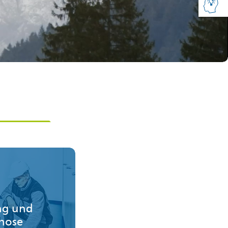
ng und
nose