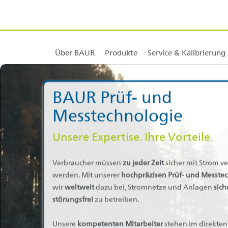
Kabelfehlerortung
BAUR Europa
Technischer Support
BAUR Asien
Kabelprüfung und Kabeldiag
Kalibrierung & Justage
BAUR Naher Ost
Über BAUR
Produkte
Service & Kalibrierung
Zum Inhalt springen [AK + 0]
Zum Hauptmenü springen [AK + 1]
Zum Widget-Menü rechts springen [AK + 2]
Zum Footer-Menü unten (angedockt an Browserrand) springen [AK 
Zu den Inhalten im Fußbereich springen [AK + 4]
BAUR Deutschland
BAUR Prüf- und
Messtechnologie
Unsere Expertise. Ihre Vorteile.
Verbraucher müssen
zu jeder Zeit
sicher mit Strom v
werden. Mit unserer
hochpräzisen Prüf- und Messte
wir
weltweit
dazu bei, Stromnetze und Anlagen
sich
störungsfrei
zu betreiben.
Unsere
kompetenten Mitarbeiter
stehen im direkten