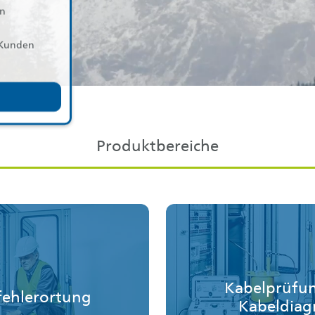
in
r Kunden
Produktbereiche
Kabelprüfu
fehlerortung
Kabeldiag