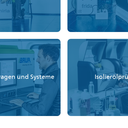
wagen und
Systeme
Isolierölpr