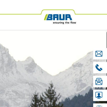
frika
BAUR Ozeanien