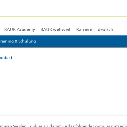
nose
en
BAUR Nord- und Zentralamerika
Kabelmesswagen und Systeme
BAUR Südamerika
Isolierölprüfung
BAUR A
BAUR Academy
BAUR weltweit
Karriere
deutsch
Training & Schulung
+ 3]
ontakt
timmen Sie den Cookies zu, damit Sie das folgende Formular nutzen