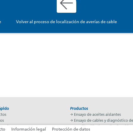
e
Volver al proceso de localización de averías de cable
ápido
Productos
ctos
→ Ensayo de aceites aislantes
ios
→ Ensayo de cables y diagnóstico de
 Academy
→ Localización de averías de cable
cto
Información legal
Protección de datos
en todo el mundo
→ Vehículos y sistemas de medición