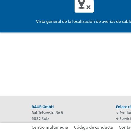
Vista general de la localización de averías de cabl
BAUR GmbH
Enlace r
Raiffeisenstraße 8
→
Produ
6832 Sulz
→
Servic
Austria
→ BAUR
Centro multimedia
Código de conducta
Conta
T: +43 5522 49410
→
BAUR 