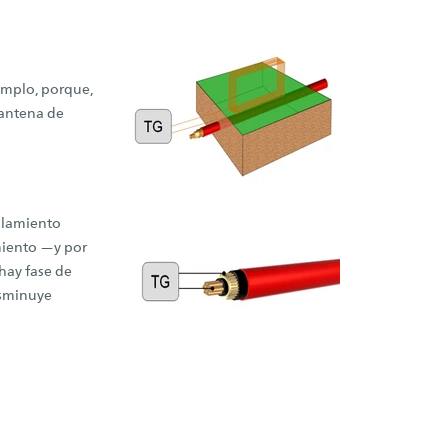
emplo, porque,
 antena de
oplamiento
amiento —y por
 hay fase de
isminuye