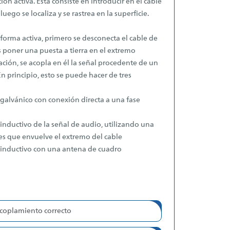
ión activa. Esta consiste en introducir en el cable
uego se localiza y se rastrea en la superficie.
 forma activa, primero se desconecta el cable de
es poner una puesta a tierra en el extremo
ación, se acopla en él la señal procedente de un
n principio, esto se puede hacer de tres
alvánico con conexión directa a una fase
nductivo de la señal de audio, utilizando una
es que envuelve el extremo del cable
inductivo con una antena de cuadro
coplamiento correcto