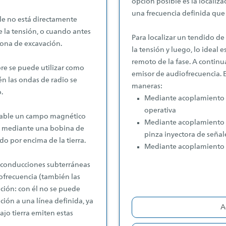
opción posible es la localizac
una frecuencia definida que l
le no está directamente
e la tensión, o cuando antes
Para localizar un tendido de
zona de excavación.
la tensión y luego, lo ideal 
remoto de la fase. A continu
pre se puede utilizar como
emisor de audiofrecuencia. E
én las ondas de radio se
maneras:
.
Mediante acoplamiento g
operativa
 cable un campo magnético
Mediante acoplamiento i
r" mediante una bobina de
pinza inyectora de señal
o por encima de la tierra.
Mediante acoplamiento 
s conducciones subterráneas
ofrecuencia (también las
ación: con él no se puede
ción a una línea definida, ya
A
ajo tierra emiten estas