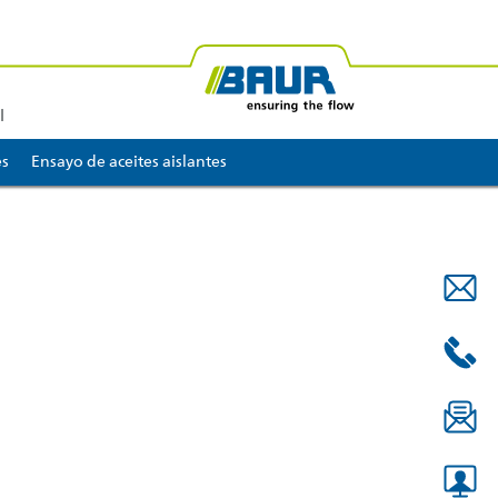
BAUR África
BAUR Oceanía
l
es
Ensayo de aceites aislantes