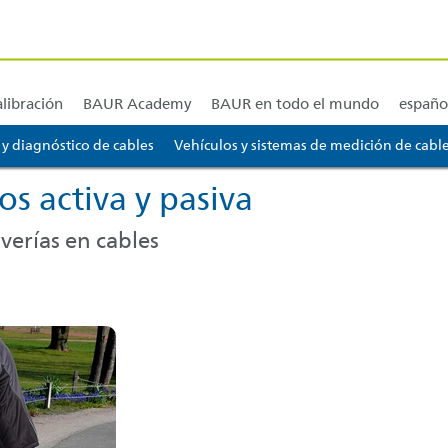
ión y cursos
BAUR América del Norte y América Central
BAUR Sudamérica
alibración
BAUR Academy
BAUR en todo el mundo
españo
 y diagnóstico de cables
Vehículos y sistemas de medición de cabl
gador... [AK + 3]
os activa y pasiva
verías en cables