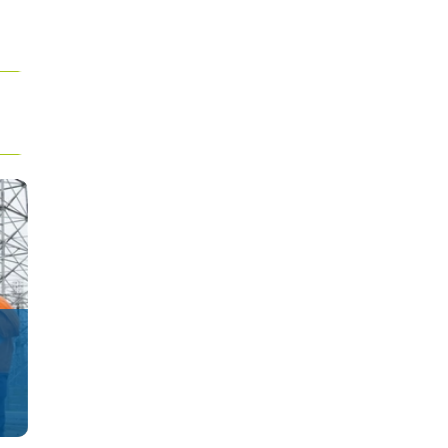
Client :
SAPRI SpA, prestataire chilien
d’installations électriques.