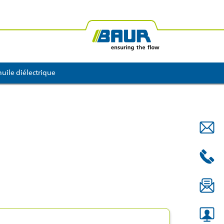
ue du Sud
BAUR Afrique
BAUR Océanie
huile diélectrique