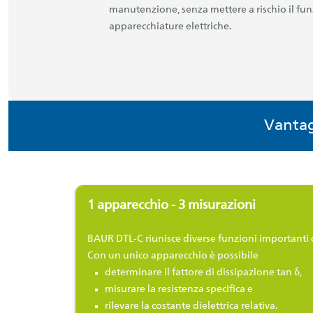
manutenzione, senza mettere a rischio il fu
apparecchiature elettriche.
Vantag
1 apparecchio - 3 misurazioni
BAUR DTL-C riunisce diverse funzioni importanti de
Con un unico apparecchio è possibile
determinare il fattore di dissipazione tan δ,
misurare la resistenza specifica e
rilevare la costante dielettrica relativa.