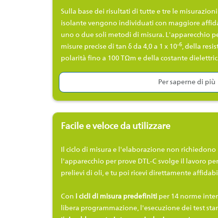
Sulla base dei risultati di tutte e tre le misurazioni
isolante vengono individuati con maggiore affidab
uno o due soli metodi di misura. L'apparecchio p
-6
misure precise di tan δ da 4,0 a 1 x 10
, della res
polarità fino a 100 TΩm e della costante dielettric
Per saperne di più
Facile e veloce da utilizzare
Il ciclo di misura e l'elaborazione non richiedon
l'apparecchio per prove DTL-C svolge il lavoro per 
prelievi di oli, e tu poi ricevi direttamente affidabi
Con
i cicli di misura predefiniti
per 14 norme intern
libera programmazione, l'esecuzione dei test stand