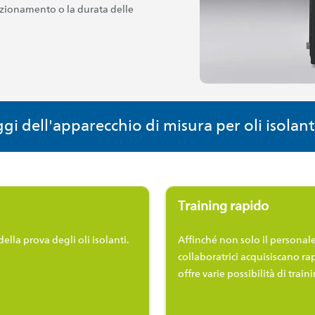
nzionamento o la durata delle
gi dell'apparecchio di misura per oli isolant
Training rapido
lla prova degli oli isolanti.
Affinché non solo il personal
collaboratrici acquisiscano ra
offre varie possibilità di train