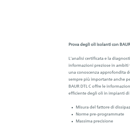
Prova degli oli isolanti con BAU
L'analisi certificata e la diagnos
informazioni preziose in ambiti te
una conoscenza approfondita dell
sempre più importante anche per c
BAUR DTL C offre le informazioni
efficiente degli oli in impianti di
Misura del fattore di dissi
Norme pre-programmate
Massima precisione