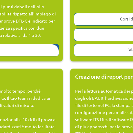
 i punti deboli dell'olio
ilità rispetto all'impiego di
Corsi 
er prove DTL-C è indicato per
istenza specifica con due
a relativa ε
da 1 a 30.
r
Vi
Creazione di report per
o molto tempo, perché
Per la lettura automatica dei 
te. Il tuo team si dedica ai
degli oli BAUR, l'archiviazion
li valori di misura.
file di testo nel PC, la stampa
configurazione personalizzata
azionali e 10 cicli di prova a
software ITS Lite. Il software 
ardizzati è molto facilitata.
di più apparecchi per la prova 