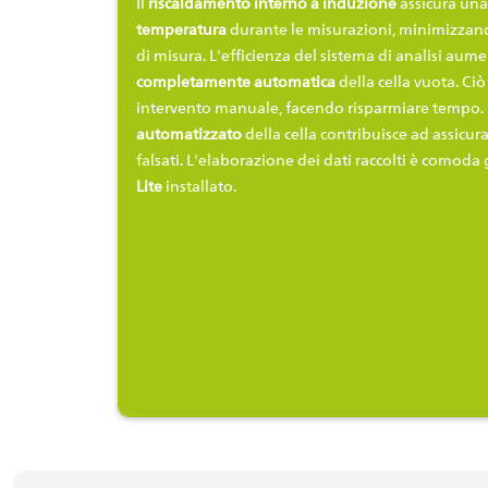
Il
riscaldamento interno a induzione
assicura un
temperatura
durante le misurazioni, minimizzand
di misura. L'efficienza del sistema di analisi aum
completamente automatica
della cella vuota. Ci
intervento manuale, facendo risparmiare tempo. 
automatizzato
della cella contribuisce ad assicura
falsati. L'elaborazione dei dati raccolti è comoda 
Lite
installato.