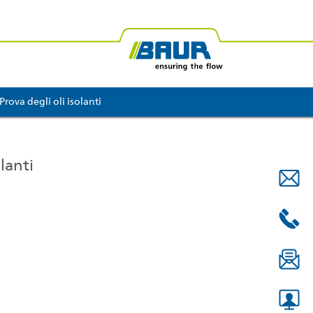
R Africa
BAUR Oceania
Prova degli oli isolanti
lanti