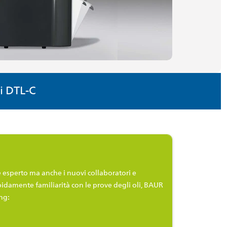
i DTL-C
e esperto ma anche i nuovi collaboratori e
pidamente familiarità con le prove degli oli, BAUR
ing: