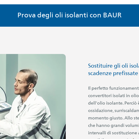
Prova degli oli isolanti con BAUR
Sostituire gli oli is
scadenze prefissate
Il perfetto funzionamento
convertitori isolati in o
dell'olio isolante. Perci
ossidazione, surriscaldam
momento giusto. Allo stes
che hanno grandi volumi 
intervalli di sostituzione a