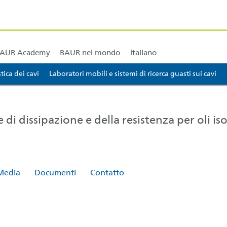
ining e corsi di formazione
BAUR America del Nord e centrale
BAUR America del Sud
BAU
AUR Academy
BAUR nel mondo
italiano
ica dei cavi
Laboratori mobili e sistemi di ricerca guasti sui cavi
di dissipazione e della resistenza per oli iso
Media
Documenti
Contatto