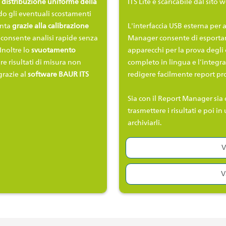
a
distribuzione uniforme della
ITS Lite è scaricabile dal sit
o gli eventuali scostamenti
enta
grazie alla calibrazione
L'interfaccia USB esterna per 
ò consente analisi rapide senza
Manager consente
di esporta
Inoltre lo
svuotamento
apparecchi per la prova degli
re risultati di misura non
completo in lingua e l’integr
grazie al
software BAUR ITS
redigere facilmente report pro
Sia con il Report Manager sia c
trasmettere i risultati e poi in 
archiviarli.
V
V