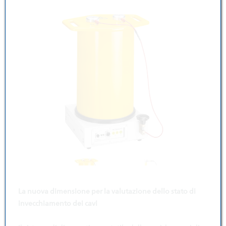
La nuova dimensione per la valutazione dello stato di
invecchiamento dei cavi