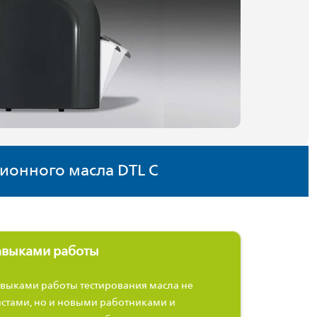
ионного масла DTL C
авыками работы
выками работы тестирования масла не
стами, но и новыми работниками и