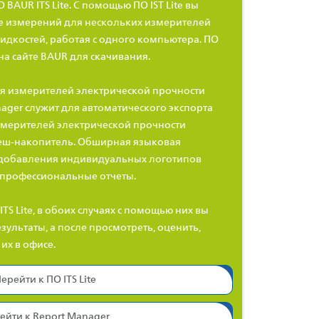
BAUR ITS Lite. С помощью ПО IST Lite вы
е измерений для нескольких измерителей
идкостей, работая с одного компьютера.
ПО
 на сайте BAUR для скачивания.
я измерителей электрической прочности
ager служит для
автоматического экспорта
змерителей электрической прочности
еш-накопитель. Обширная языковая
добавления индивидуальных логотипов
 профессиональные отчеты.
ITS Lite, в обоих случаях с помощью них вы
зультаты, а после просмотреть, оценить,
их в офисе.
ерейти к ПО ITS Lite
ейти к Report Manager