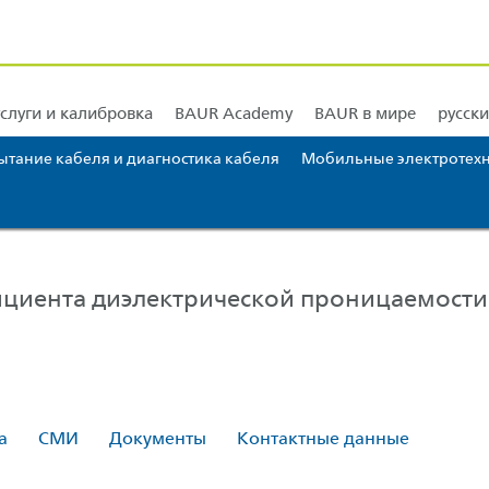
ровка
ток
BAUR Северная и Центральная Америка
Обучение и подготовка
BAUR Южная 
слуги и калибровка
BAUR Academy
BAUR в мире
русск
ытание кабеля и диагностика кабеля
Мобильные электротехн
у... [AK + 3]
циента диэлектрической проницаемости
а
СМИ
Документы
Контактные данные