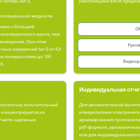
потерь tan δ,
работницами BAUR предлаг
изоляционной жидкости.
можно с большей
Об
 изоляционного масла, чем
 измерения. При этом
Руков
ных измерений tan δ от 4,0
ми полярностями до 100
Видеор
0.
Индивидуальная отче
, поскольку испытательный
Для автоматической вычит
а концентрируется на
измерителями электрическ
лучаете надежные
архивирования протоколов
pdf-формате, автоматическ
или для индивидуального