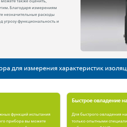
 можете также оценить,
угим. Благодаря измерениям
ете незначительные расходы
од угрозу функциональность и
ра для измерения характеристик изоляц
Быстрое овладение н
ажных функций испытания
Для быстрого овладения на
ого прибора вы можете
только опытными специали