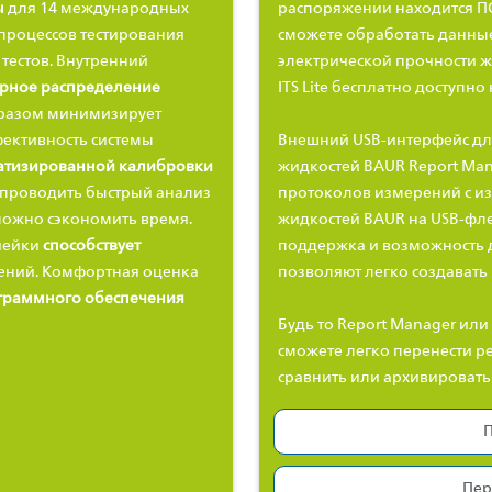
ы
для 14 международных
распоряжении находится ПО 
процессов тестирования
сможете обработать данны
тестов. Внутренний
электрической прочности ж
рное распределение
ITS Lite бесплатно доступно
бразом минимизирует
ективность системы
Внешний USB-интерфейс дл
матизированной калибровки
жидкостей BAUR Report Man
 проводить быстрый анализ
протоколов измерений с и
можно сэкономить время.
жидкостей BAUR на
USB-фл
ячейки
способствует
поддержка и возможность 
ений. Комфортная оценка
позволяют легко создавать
граммного обеспечения
Будь то Report Manager или 
сможете легко перенести ре
сравнить или архивировать 
П
Пер