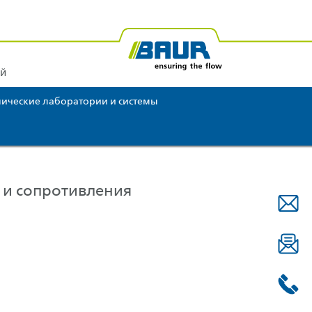
Америка
BAUR Африка
BAUR Океания
ий
ические лаборатории и системы
 и сопротивления