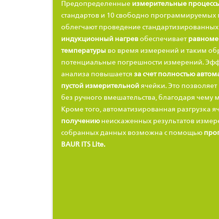
Предопределенные
измерительные процесс
стандартов и 10 свободно программируемых 
облегчают проведение стандартизированных 
индукционный нагрев
обеспечивает
равноме
температуры
во время измерений и таким о
потенциальные погрешности измерений. Эфф
анализа повышается
за счет полностью авто
пустой измерительной
ячейки. Это позволяет
без ручного вмешательства, благодаря чему 
Кроме того, автоматизированная разгрузка 
получению
неискаженных результатов измер
собранных данных возможна с помощью
про
BAUR ITS Lite.