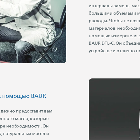
интервалы замены масл
большими объемами ма
расходы. Чтобы не воз
материалов, необходим
помощью измерителя э
BAUR DTL-C. Он объеди
устройстве и отлично 
 с помощью BAUR
адежно предоставит вам
онного масла, которые
ере необходимости. Он
, натуральных масел и