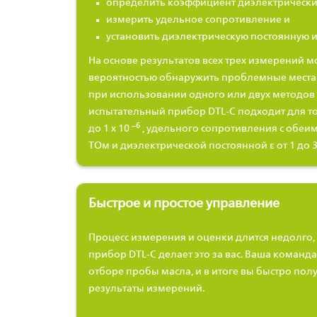
определить коэффициент диэлектрических 
измерить удельное сопротивление и
установить диэлектрическую постоянную 
На основе результатов всех трех измерений 
вероятностью обнаружить проблемные места
при использовании одного или двух методов
испытательный прибор DTL-C подходит для точ
−6
до 1 x 10
, удельного сопротивления с обеи
TОм и диэлектрической постоянной ε
от 1 до 3
Быстрое и простое управление
Процесс измерения и оценки длится недолго
прибор DTL-C делает это за вас. Ваша команд
отборе пробы масла, и в итоге вы быстро по
результаты измерений.