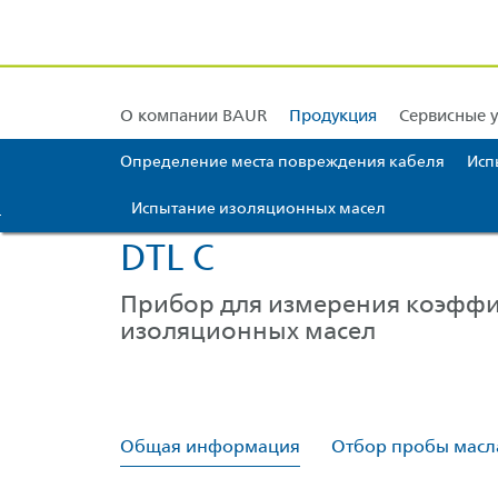
BAUR Европа
Техническая поддержка
BAUR Азия
Калибровка и юсти
BAUR Ближний Вос
О компании BAUR
Продукция
Сервисные у
Определение места повреждения кабеля
Исп
Испытание изоляционных масел
Перейти к содержимому [AK + 0]
Переход к меню значков [AK + 1]
Перейти к меню виджетов справа [AK + 2]
Перейти к нижнему колонтитулу меню (прикрепленному к браузер
Перейти к содержимому нижнего колонтитула [AK + 4]
DTL C
Прибор для измерения коэффи
изоляционных масел
Общая информация
Отбор пробы масл