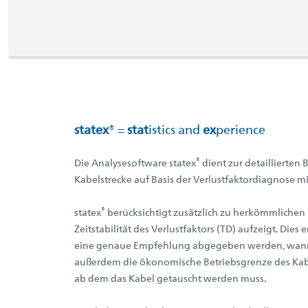
statex
® =
stat
istics and
ex
perience
®
Die Analysesoftware statex
dient zur detaillierten
Kabelstrecke auf Basis der Verlustfaktordiagnose mi
®
statex
berücksichtigt zusätzlich zu herkömmlichen
Zeitstabilität des Verlustfaktors (TD) aufzeigt. D
eine genaue Empfehlung abgegeben werden, wann ei
außerdem die ökonomische Betriebsgrenze des Kabe
ab dem das Kabel getauscht werden muss.