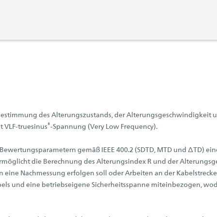
 Bestimmung des Alterungszustands, der Alterungsgeschwindigkeit un
®
t VLF-truesinus
-Spannung (Very Low Frequency).
 Bewertungsparametern gemäß IEEE 400.2 (SDTD, MTD und ΔTD) eine
ies ermöglicht die Berechnung des Alterungsindex R und der Alterung
ne Nachmessung erfolgen soll oder Arbeiten an der Kabelstrecke e
ls und eine betriebseigene Sicherheitsspanne miteinbezogen, wodu