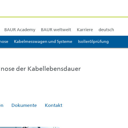
en
Training & Schulung
BAUR Nord- und Zentralamerika
BAUR Südamerika
BAUR A
BAUR Academy
BAUR weltweit
Karriere
deutsch
nose
Kabelmesswagen und Systeme
Isolierölprüfung
+ 3]
ognose der Kabellebensdauer
en
Dokumente
Kontakt