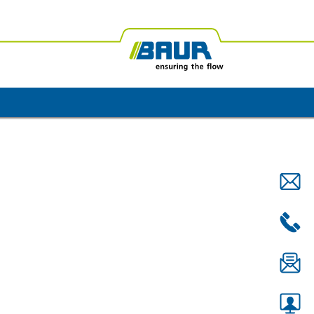
frika
BAUR Ozeanien